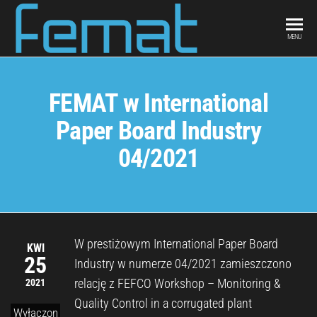
FEMAT
scientific
MENU
curiosity &
engineering
intuition
FEMAT w International
Paper Board Industry
04/2021
W prestiżowym International Paper Board
KWI
25
Industry w numerze 04/2021 zamieszczono
relację z FEFCO Workshop – Monitoring &
2021
Quality Control in a corrugated plant
Wyłączon