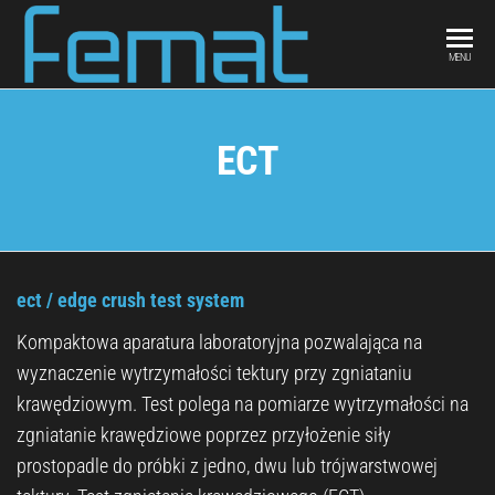
FEMAT
scientific
MENU
curiosity &
engineering
intuition
ECT
ect / edge crush test system
Kompaktowa aparatura laboratoryjna pozwalająca na
wyznaczenie wytrzymałości tektury przy zgniataniu
krawędziowym. Test polega na pomiarze wytrzymałości na
zgniatanie krawędziowe poprzez przyłożenie siły
prostopadle do próbki z jedno, dwu lub trójwarstwowej